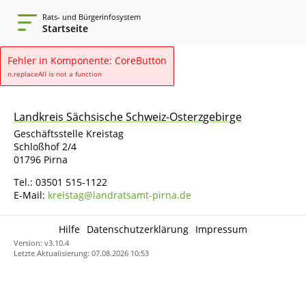
Rats- und Bürgerinfosystem
Startseite
Fehler in Komponente: CoreButton
n.replaceAll is not a function
Landkreis Sächsische Schweiz-Osterzgebirge
Geschäftsstelle Kreistag
Schloßhof 2/4
01796 Pirna
Tel.: 03501 515-1122
E-Mail:
kreistag@landratsamt-pirna.de
Hilfe
Datenschutzerklärung
Impressum
Version: v3.10.4
Letzte Aktualisierung: 07.08.2026 10:53